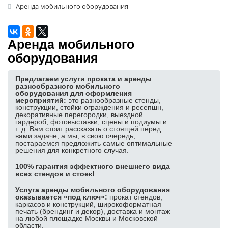
Аренда мобильного оборудования
Аренда пресс-волла
Аренда фотозоны
Аренда мобильного
Аренда ресепшн
оборудования
Аренда указателей
Аренда трибуны
Предлагаем услуги проката и аренды
разнообразного мобильного
Баннерные стенды
оборудования для оформления
мероприятий:
это разнообразные стенды,
Аренда ширм
конструкции, стойки ограждения и ресепшн,
декоративные перегородки, выездной
Аренда ковролина, травы
гардероб, фотовыставки, сцены и подиумы и
т. д. Вам стоит рассказать о стоящей перед
вами задаче, а мы, в свою очередь,
Аренда буклетницы
постараемся предложить самые оптимальные
решения для конкретного случая.
Лототрон в аренду
100% гарантия эффектного внешнего вида
Аренда декораций
всех стендов и стоек!
Аренда подиума
Услуга аренды мобильного оборудования
оказывается «под ключ»:
прокат стендов,
ПОПУЛЯРНЫЕ ИЗДЕЛИЯ:
каркасов и конструкций, широкоформатная
печать (брендинг и декор), доставка и монтаж
Изготовление задников
на любой площадке Москвы и Московской
области.