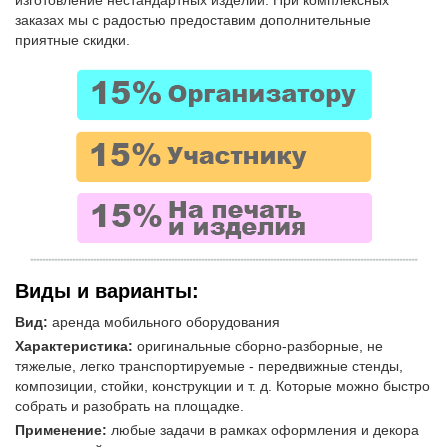
изготовление нестандартных изделий. При комплексных
Аренда выставочного оборудования
заказах мы с радостью предоставим дополнительные
Аренда стендов
приятные скидки.
Аренда стоек
Аренда конструкций и каркасов
Аренда тумб
Аренда мобильного оборудования
Аренда рекламного оборудования
Аренда джокерных конструкций
Аренда мобильных стен
Уличные конструкции
Виды и варианты:
Аренда мебели
Вид:
аренда мобильного оборудования
КОНСТРУКЦИИ В АРЕНДУ:
Характеристика:
оригинальные сборно-разборные, не
тяжелые, легко транспортируемые - передвижные стенды,
Аренда стендов для фотовыставки
композиции, стойки, конструкции и т. д. Которые можно быстро
Аренда ограждений
собрать и разобрать на площадке.
Аренда тантамаресок
Применение:
любые задачи в рамках оформления и декора