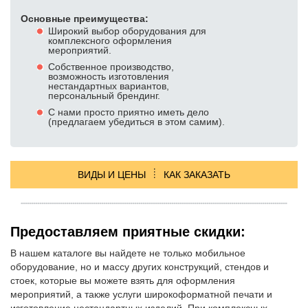
Буквы, вывески, логотипы
Основные преимущества:
Объемные кубы
Широкий выбор оборудования для
комплексного оформления
Изготовление табличек
мероприятий.
Изготовление подиумов
Собственное производство,
возможность изготовления
УСЛУГИ ОФОРМЛЕНИЯ:
нестандартных вариантов,
персональный брендинг.
Широкоформатная печать и изделия
С нами просто приятно иметь дело
(предлагаем убедиться в этом самим).
Оформление мероприятия баннерами
Оформление конференций
Оформление сцены
ВИДЫ И ЦЕНЫ
КАК ЗАКАЗАТЬ
Оформление выставочного стенда
Оформление президиума
Оформление зоны регистрации
Предоставляем приятные скидки:
Декор и декорирование
В нашем каталоге вы найдете не только мобильное
оборудование, но и массу других конструкций, стендов и
УДОБНЫЕ ПОДБОРКИ:
стоек, которые вы можете взять для оформления
Аренда для конференций и семинаров
мероприятий, а также услуги широкоформатной печати и