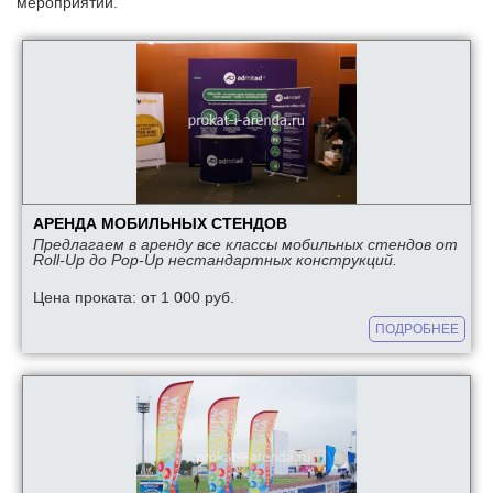
мероприятий.
Набор для церемонии открытия
Аренда мольбертов
Аренда стеллажей
Аренда вешалок и рейлов
Аренда мобильных стендов
Аренда экрана
Примерочная кабинка
АРЕНДА МОБИЛЬНЫХ СТЕНДОВ
Аренда флипчарта
Предлагаем в аренду все классы мобильных стендов от
Roll-Up до Pop-Up нестандартных конструкций.
Аренда занавеса
Цена проката: от 1 000 руб.
Красная дорожка
ПОДРОБНЕЕ
Аренда пьедестала
Аренда стульев
Аренда столов
ЕЩЕ