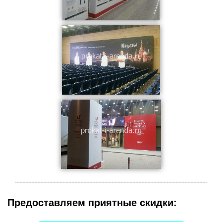
Набор для церемонии открытия
Аренда мольбертов
Аренда стеллажей
Аренда вешалок и рейлов
Аренда мобильных стендов
Аренда экрана
Примерочная кабинка
Аренда флипчарта
Аренда занавеса
Красная дорожка
Аренда пьедестала
Аренда стульев
Аренда столов
ЕЩЕ
Предоставляем приятные скидки: