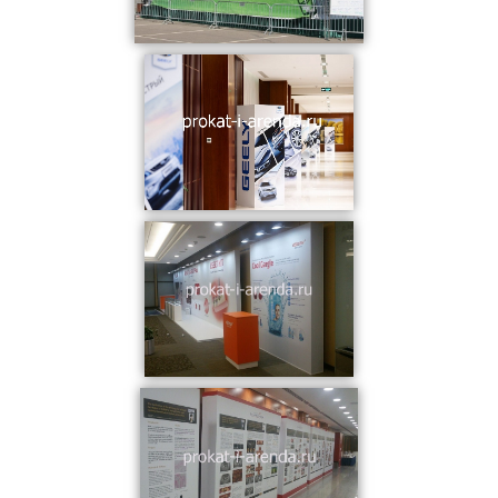
Аренда выставочного оборудования
Аренда стендов
Аренда стоек
Аренда конструкций и каркасов
Аренда тумб
Аренда мобильного оборудования
Аренда рекламного оборудования
Аренда джокерных конструкций
Аренда мобильных стен
Уличные конструкции
Аренда мебели
КОНСТРУКЦИИ В АРЕНДУ:
Аренда стендов для фотовыставки
Аренда ограждений
Аренда тантамаресок