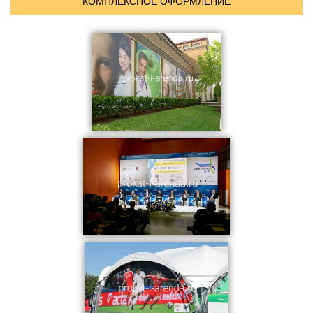
Буквы, вывески, логотипы
КОМПЛЕКСНОЕ ОФОРМЛЕНИЕ
Объемные кубы
Изготовление табличек
Изготовление подиумов
УСЛУГИ ОФОРМЛЕНИЯ:
Широкоформатная печать и изделия
Оформление мероприятия баннерами
Оформление конференций
Оформление сцены
Оформление выставочного стенда
Оформление президиума
Оформление зоны регистрации
Декор и декорирование
УДОБНЫЕ ПОДБОРКИ:
Аренда для конференций и семинаров