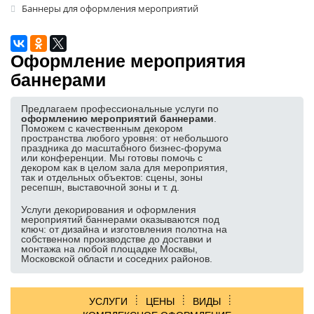
Баннеры для оформления мероприятий
Аренда пресс-волла
Аренда фотозоны
Оформление мероприятия
Аренда ресепшн
баннерами
Аренда указателей
Аренда трибуны
Предлагаем профессиональные услуги по
оформлению мероприятий баннерами
.
Баннерные стенды
Поможем с качественным декором
пространства любого уровня: от небольшого
Аренда ширм
праздника до масштабного бизнес-форума
или конференции. Мы готовы помочь с
Аренда ковролина, травы
декором как в целом зала для мероприятия,
так и отдельных объектов: сцены, зоны
ресепшн, выставочной зоны и т. д.
Аренда буклетницы
Лототрон в аренду
Услуги декорирования и оформления
мероприятий баннерами оказываются под
ключ: от дизайна и изготовления полотна на
Аренда декораций
собственном производстве до доставки и
монтажа на любой площадке Москвы,
Аренда подиума
Московской области и соседних районов.
ПОПУЛЯРНЫЕ ИЗДЕЛИЯ:
Изготовление задников
УСЛУГИ
ЦЕНЫ
ВИДЫ