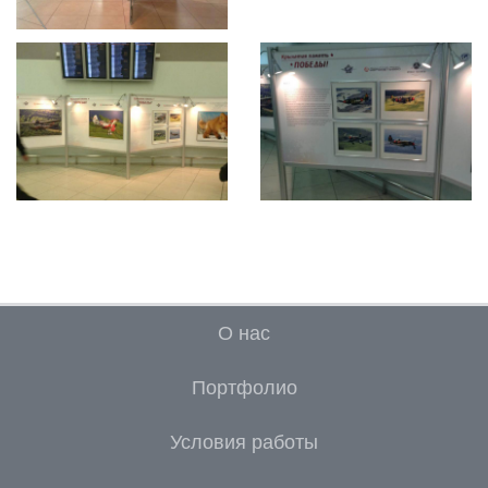
О нас
Портфолио
Условия работы