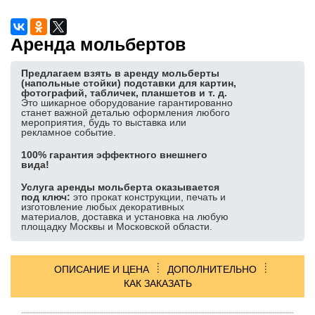
Аренда пресс-волла
Аренда мольбертов
Аренда фотозоны
Аренда ресепшн
Предлагаем взять в аренду мольберты
(напольные стойки) подставки для картин,
Аренда указателей
фотографий, табличек, планшетов и т. д.
Это шикарное оборудование гарантированно
Аренда трибуны
станет важной деталью оформления любого
мероприятия, будь то выставка или
Баннерные стенды
рекламное событие.
Аренда ширм
100% гарантия эффектного внешнего
вида!
Аренда ковролина, травы
Услуга аренды мольберта оказывается
Аренда буклетницы
под ключ:
это прокат конструкции, печать и
изготовление любых декоративных
Лототрон в аренду
материалов, доставка и установка на любую
площадку Москвы и Московской области.
Аренда декораций
Аренда подиума
ОПИСАНИЕ И ЦЕНА
ДОПОЛНИТЕЛЬНО
ПОПУЛЯРНЫЕ ИЗДЕЛИЯ:
КАК ЗАКАЗАТЬ
Изготовление задников