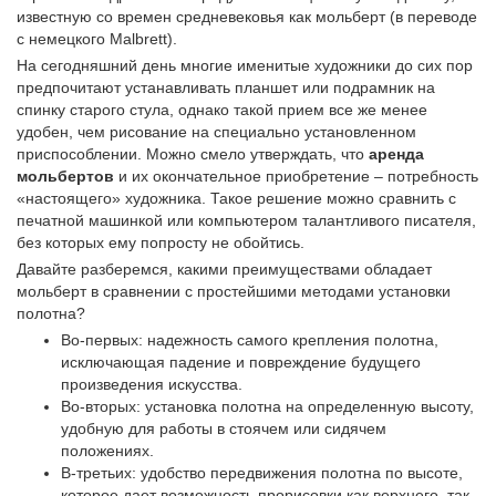
известную со времен средневековья как мольберт (в переводе
с немецкого Malbrett).
На сегодняшний день многие именитые художники до сих пор
предпочитают устанавливать планшет или подрамник на
спинку старого стула, однако такой прием все же менее
удобен, чем рисование на специально установленном
приспособлении. Можно смело утверждать, что
аренда
мольбертов
и их окончательное приобретение – потребность
«настоящего» художника. Такое решение можно сравнить с
печатной машинкой или компьютером талантливого писателя,
без которых ему попросту не обойтись.
Давайте разберемся, какими преимуществами обладает
мольберт в сравнении с простейшими методами установки
полотна?
Во-первых: надежность самого крепления полотна,
исключающая падение и повреждение будущего
произведения искусства.
Во-вторых: установка полотна на определенную высоту,
удобную для работы в стоячем или сидячем
положениях.
В-третьих: удобство передвижения полотна по высоте,
которое дает возможность прорисовки как верхнего, так