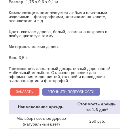
Размер:
1,75 х 0,6 х 0,1 м.
Набор для церемонии открытия
Аренда мольбертов
Комплектация:
комплектуется любыми печатными
изделиями – фотографиями, картинами на холсте,
Аренда стеллажей
планшетами и т. д.
Аренда вешалок и рейлов
Цвет:
светлое дерево, белый, возможна покраска в
любую цветовую гамму.
Аренда мобильных стендов
Аренда экрана
Материал:
массив дерева.
Примерочная кабинка
Вес:
3,5 кг.
Аренда флипчарта
Применение:
элегантный декоративный деревянный
Аренда занавеса
мобильный мольберт. Отличное решение для
оформления мероприятий, галерей и проведения
Красная дорожка
выставок картин и фотографий.
Аренда пьедестала
ЗАКАЗАТЬ
УТОЧНИТЬ ПОДРОБНОСТИ
Аренда стульев
Стоимость аренды
Аренда столов
Наименование аренды
за 1-3 дня*
ЕЩЕ
Мольберт светлое дерево
250 руб.
(натуральный цвет)