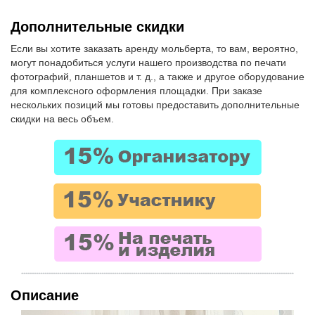
Буквы, вывески, логотипы
Объемные кубы
Дополнительные скидки
Изготовление табличек
Если вы хотите заказать аренду мольберта, то вам, вероятно,
могут понадобиться услуги нашего производства по печати
Изготовление подиумов
фотографий, планшетов и т. д., а также и другое оборудование
УСЛУГИ ОФОРМЛЕНИЯ:
для комплексного оформления площадки. При заказе
нескольких позиций мы готовы предоставить дополнительные
Широкоформатная печать и изделия
скидки на весь объем.
Оформление мероприятия баннерами
Оформление конференций
Оформление сцены
Оформление выставочного стенда
Оформление президиума
Оформление зоны регистрации
Декор и декорирование
УДОБНЫЕ ПОДБОРКИ:
Описание
Аренда для конференций и семинаров