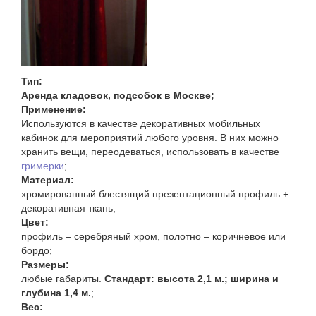
Аренда выставочного оборудования
Аренда стендов
Аренда стоек
Аренда конструкций и каркасов
Тип:
Аренда тумб
Аренда кладовок, подсобок в Москве;
Применение:
Аренда мобильного оборудования
Используются в качестве декоративных мобильных
Аренда рекламного оборудования
кабинок для мероприятий любого уровня. В них можно
хранить вещи, переодеваться, использовать в качестве
Аренда джокерных конструкций
гримерки
;
Аренда мобильных стен
Материал:
хромированный блестящий презентационный профиль +
Уличные конструкции
декоративная ткань;
Аренда мебели
Цвет:
профиль – серебряный хром, полотно – коричневое или
КОНСТРУКЦИИ В АРЕНДУ:
бордо;
Аренда стендов для фотовыставки
Размеры:
любые габариты.
Стандарт: высота 2,1 м.; ширина и
Аренда ограждений
глубина 1,4 м.
;
Аренда тантамаресок
Вес: