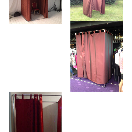
Буквы, вывески, логотипы
Объемные кубы
Изготовление табличек
Изготовление подиумов
УСЛУГИ ОФОРМЛЕНИЯ:
Широкоформатная печать и изделия
Оформление мероприятия баннерами
Оформление конференций
Оформление сцены
Оформление выставочного стенда
Оформление президиума
Оформление зоны регистрации
Декор и декорирование
УДОБНЫЕ ПОДБОРКИ:
Аренда для конференций и семинаров