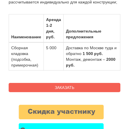
рассчитывается индивидуально для каждой конструкции;
Набор для церемонии открытия
Аренда мольбертов
Аренда
Аренда стеллажей
1-2
Аренда вешалок и рейлов
дня,
Дополнительные
Наименование
руб.
предложения
Аренда мобильных стендов
Аренда экрана
Сборная
5 000
Доставка по Москве туда и
кладовка
обратно
1 500 руб.
Примерочная кабинка
(подсобка,
Монтаж, демонтаж –
2000
Аренда флипчарта
примерочная)
руб.
Аренда занавеса
Красная дорожка
ЗАКАЗАТЬ
Аренда пьедестала
Аренда стульев
Аренда столов
ЕЩЕ