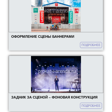
Набор для церемонии открытия
Аренда мольбертов
Аренда стеллажей
Аренда вешалок и рейлов
Аренда мобильных стендов
ОФОРМЛЕНИЕ СЦЕНЫ БАННЕРАМИ
Аренда экрана
ПОДРОБНЕЕ
Примерочная кабинка
Аренда флипчарта
Аренда занавеса
Красная дорожка
Аренда пьедестала
Аренда стульев
Аренда столов
ЗАДНИК ЗА СЦЕНОЙ – ФОНОВАЯ КОНСТРУКЦИЯ
ЕЩЕ
ПОДРОБНЕЕ