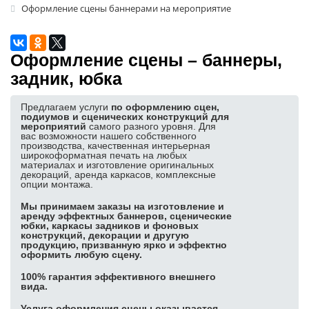
Оформление сцены баннерами на мероприятие
Аренда пресс-волла
Аренда фотозоны
Оформление сцены – баннеры,
Аренда ресепшн
задник, юбка
Аренда указателей
Аренда трибуны
Предлагаем услуги
по оформлению сцен,
подиумов и сценических конструкций для
Баннерные стенды
мероприятий
самого разного уровня. Для
вас возможности нашего собственного
Аренда ширм
производства, качественная интерьерная
широкоформатная печать на любых
Аренда ковролина, травы
материалах и изготовление оригинальных
декораций, аренда каркасов, комплексные
опции монтажа.
Аренда буклетницы
Лототрон в аренду
Мы принимаем заказы на изготовление и
аренду эффектных баннеров, сценические
юбки, каркасы задников и фоновых
Аренда декораций
конструкций, декорации и другую
продукцию, призванную ярко и эффектно
Аренда подиума
оформить любую сцену.
ПОПУЛЯРНЫЕ ИЗДЕЛИЯ:
100% гарантия эффективного внешнего
вида.
Изготовление задников
Услуга оформления сцены оказывается