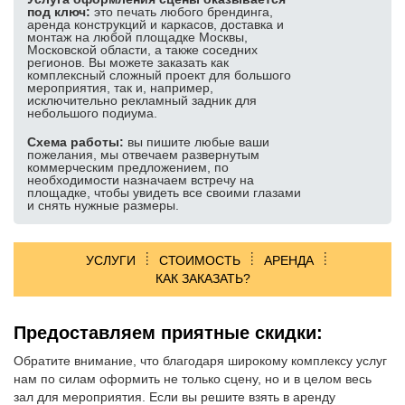
Буквы, вывески, логотипы
под ключ:
это печать любого брендинга,
аренда конструкций и каркасов, доставка и
Объемные кубы
монтаж на любой площадке Москвы,
Московской области, а также соседних
Изготовление табличек
регионов. Вы можете заказать как
комплексный сложный проект для большого
Изготовление подиумов
мероприятия, так и, например,
исключительно рекламный задник для
УСЛУГИ ОФОРМЛЕНИЯ:
небольшого подиума.
Широкоформатная печать и изделия
Схема работы:
вы пишите любые ваши
пожелания, мы отвечаем развернутым
Оформление мероприятия баннерами
коммерческим предложением, по
необходимости назначаем встречу на
Оформление конференций
площадке, чтобы увидеть все своими глазами
и снять нужные размеры.
Оформление сцены
Оформление выставочного стенда
УСЛУГИ
СТОИМОСТЬ
АРЕНДА
Оформление президиума
КАК ЗАКАЗАТЬ?
Оформление зоны регистрации
Декор и декорирование
Предоставляем приятные скидки:
УДОБНЫЕ ПОДБОРКИ:
Обратите внимание, что благодаря широкому комплексу услуг
нам по силам оформить не только сцену, но и в целом весь
Аренда для конференций и семинаров
зал для мероприятия. Если вы решите взять в аренду