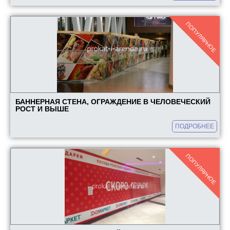
Набор для церемонии открытия
Аренда мольбертов
ПОПУЛЯРНОЕ
Аренда стеллажей
Аренда вешалок и рейлов
Аренда мобильных стендов
Аренда экрана
Примерочная кабинка
БАННЕРНАЯ СТЕНА, ОГРАЖДЕНИЕ В ЧЕЛОВЕЧЕСКИЙ
РОСТ И ВЫШЕ
Аренда флипчарта
ПОДРОБНЕЕ
Аренда занавеса
Красная дорожка
ПОПУЛЯРНОЕ
Аренда пьедестала
Аренда стульев
Аренда столов
ЕЩЕ