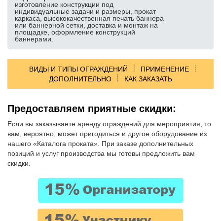
Буквы, вывески, логотипы
изготовление конструкции под
индивидуальные задачи и размеры, прокат
Объемные кубы
каркаса, высококачественная печать баннера
или баннерной сетки, доставка и монтаж на
Изготовление табличек
площадке, оформление конструкций
баннерами.
Изготовление подиумов
УСЛУГИ ОФОРМЛЕНИЯ:
ВИДЫ И ТИПЫ ОГРАЖДЕНИЙ
ПРИМЕНЕНИЕ
Широкоформатная печать и изделия
ДОПОЛНИТЕЛЬНО
КАК ЗАКАЗАТЬ
Оформление мероприятия баннерами
Оформление конференций
Предоставляем приятные скидки:
Оформление сцены
Если вы заказываете аренду ограждений для мероприятия, то
вам, вероятно, может пригодиться и другое оборудование из
Оформление выставочного стенда
нашего «Каталога проката». При заказе дополнительных
Оформление президиума
позиций и услуг производства мы готовы предложить вам
скидки.
Оформление зоны регистрации
Декор и декорирование
УДОБНЫЕ ПОДБОРКИ:
Аренда для конференций и семинаров