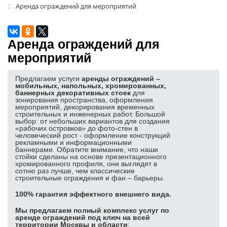
Аренда ограждений для мероприятий
Аренда пресс-волла
Аренда фотозоны
Аренда ограждений для
Аренда ресепшн
мероприятий
Аренда указателей
Аренда трибуны
Предлагаем услуги
аренды ограждений –
мобильных, напольных, хромированных,
Баннерные стенды
баннерных декоративных стоек
для
зонирования пространства, оформления
Аренда ширм
мероприятий, декорирования временных
строительных и инженерных работ. Большой
Аренда ковролина, травы
выбор: от небольших вариантов для создания
«рабочих островков» до фото-стен в
человеческий рост - оформление конструкций
Аренда буклетницы
рекламными и информационными
баннерами. Обратите внимание, что наши
Лототрон в аренду
стойки сделаны на основе презентационного
хромированного профиля, они выглядят в
Аренда декораций
сотню раз лучше, чем классические
строительные ограждения и фан – барьеры.
Аренда подиума
100% гарантия эффектного внешнего вида.
ПОПУЛЯРНЫЕ ИЗДЕЛИЯ:
Мы предлагаем полный комплекс услуг по
Изготовление задников
аренде ограждений под ключ на всей
территории Москвы и области
: