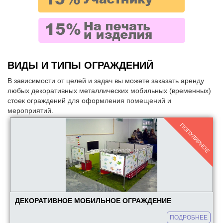
Аренда выставочного оборудования
Аренда стендов
Аренда стоек
Аренда конструкций и каркасов
Аренда тумб
ВИДЫ И ТИПЫ ОГРАЖДЕНИЙ
Аренда мобильного оборудования
В зависимости от целей и задач вы можете заказать аренду
любых декоративных металлических мобильных (временных)
Аренда рекламного оборудования
стоек ограждений для оформления помещений и
Аренда джокерных конструкций
мероприятий.
Аренда мобильных стен
ПОПУЛЯРНОЕ
Уличные конструкции
Аренда мебели
КОНСТРУКЦИИ В АРЕНДУ:
Аренда стендов для фотовыставки
Аренда ограждений
ДЕКОРАТИВНОЕ МОБИЛЬНОЕ ОГРАЖДЕНИЕ
Аренда тантамаресок
ПОДРОБНЕЕ